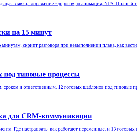
дящая заявка, возражение «дорого», реанимация, NPS. Полный те
тки на 15 минут
минутам, скрипт разговора при невыполнении плана, как вести в
х под типовые процессы
ом, сроком и ответственным. 12 готовых шаблонов под типовые п
ека для CRM-коммуникации
иента. Где настраивать, как работают переменные, и 13 готовых