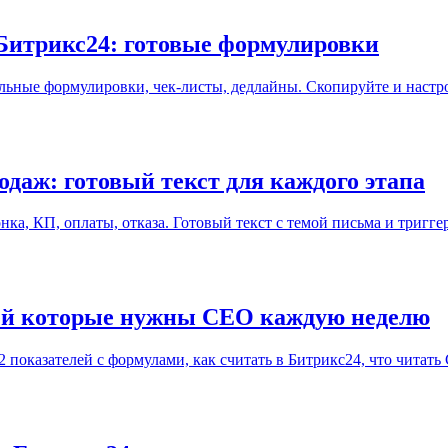
 Битрикс24: готовые формулировки
альные формулировки, чек-листы, дедлайны. Скопируйте и настро
одаж: готовый текст для каждого этапа
нка, КП, оплаты, отказа. Готовый текст с темой письма и тригг
лей которые нужны CEO каждую неделю
показателей с формулами, как считать в Битрикс24, что читать C