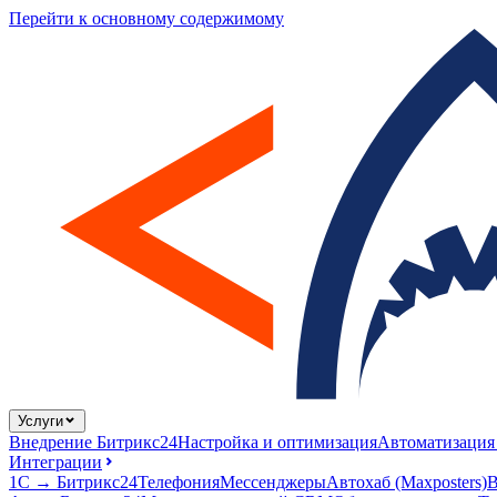
Перейти к основному содержимому
Услуги
Внедрение Битрикс24
Настройка и оптимизация
Автоматизация
Интеграции
1С → Битрикс24
Телефония
Мессенджеры
Автохаб (Maxposters)
В