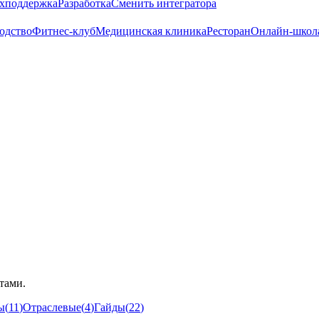
хподдержка
Разработка
Сменить интегратора
одство
Фитнес-клуб
Медицинская клиника
Ресторан
Онлайн-школ
ктами.
ы
(
11
)
Отраслевые
(
4
)
Гайды
(
22
)