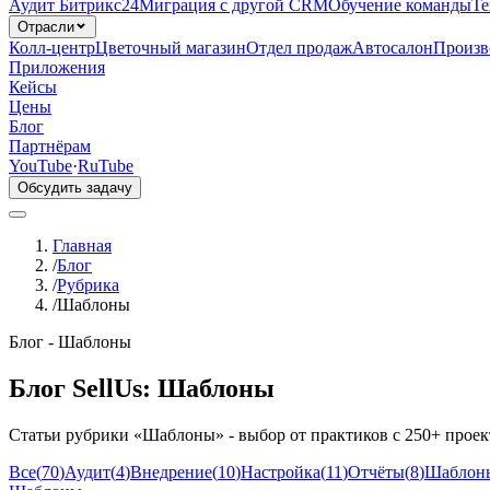
Аудит Битрикс24
Миграция с другой CRM
Обучение команды
Те
Отрасли
Колл-центр
Цветочный магазин
Отдел продаж
Автосалон
Произв
Приложения
Кейсы
Цены
Блог
Партнёрам
YouTube
·
RuTube
Обсудить задачу
Главная
/
Блог
/
Рубрика
/
Шаблоны
Блог -
Шаблоны
Блог SellUs:
Шаблоны
Статьи рубрики «
Шаблоны
» - выбор от практиков с 250+ прое
Все
(
70
)
Аудит
(
4
)
Внедрение
(
10
)
Настройка
(
11
)
Отчёты
(
8
)
Шаблон