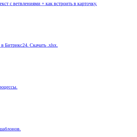
кст с ветвлениями + как встроить в карточку.
 Битрикс24. Скачать .xlsx.
роцессы.
 шаблонов.