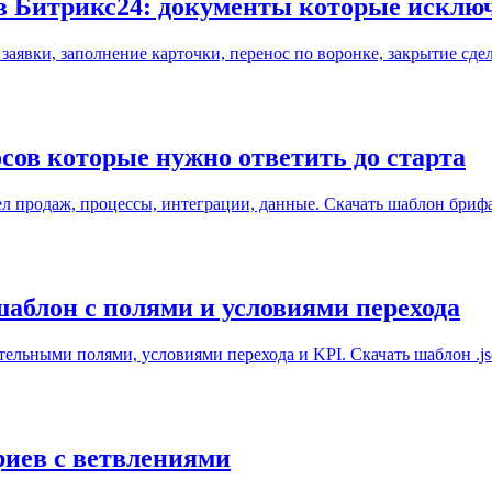
 в Битрикс24: документы которые искл
заявки, заполнение карточки, перенос по воронке, закрытие сде
сов которые нужно ответить до старта
л продаж, процессы, интеграции, данные. Скачать шаблон брифа 
шаблон с полями и условиями перехода
ательными полями, условиями перехода и KPI. Скачать шаблон .j
риев с ветвлениями