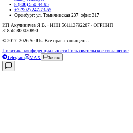
8 (800) 550-44-95
+7 (902) 247-73-55
Оренбург
:
ул. Томилинская 237, офис 317
ИП Акулиничев Я.В.
· ИНН
561113792287
· ОГРНИП
318565800030890
©
2017
–
2026
SellUs
. Все права защищены.
Политика конфиденциальности
Пользовательское соглашение
Telegram
MAX
Заявка