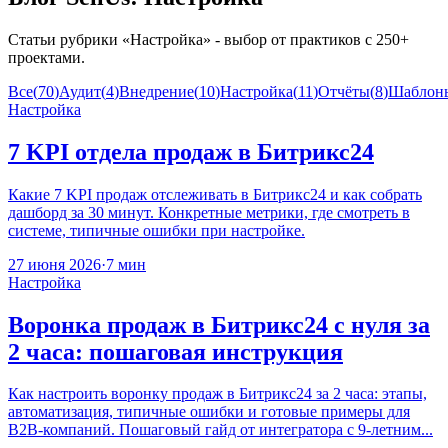
Статьи рубрики «
Настройка
» - выбор от практиков с 250+
проектами.
Все
(
70
)
Аудит
(
4
)
Внедрение
(
10
)
Настройка
(
11
)
Отчёты
(
8
)
Шаблон
Настройка
7 KPI отдела продаж в Битрикс24
Какие 7 KPI продаж отслеживать в Битрикс24 и как собрать
дашборд за 30 минут. Конкретные метрики, где смотреть в
системе, типичные ошибки при настройке.
27 июня 2026
·
7 мин
Настройка
Воронка продаж в Битрикс24 с нуля за
2 часа: пошаговая инструкция
Как настроить воронку продаж в Битрикс24 за 2 часа: этапы,
автоматизация, типичные ошибки и готовые примеры для
B2B-компаний. Пошаговый гайд от интегратора с 9-летним...