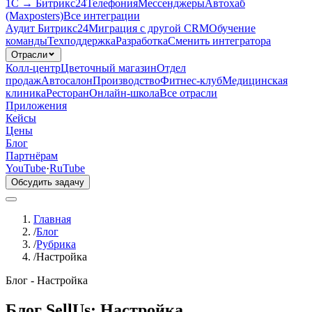
1С → Битрикс24
Телефония
Мессенджеры
Автохаб
(Maxposters)
Все интеграции
Аудит Битрикс24
Миграция с другой CRM
Обучение
команды
Техподдержка
Разработка
Сменить интегратора
Отрасли
Колл-центр
Цветочный магазин
Отдел
продаж
Автосалон
Производство
Фитнес-клуб
Медицинская
клиника
Ресторан
Онлайн-школа
Все отрасли
Приложения
Кейсы
Цены
Блог
Партнёрам
YouTube
·
RuTube
Обсудить задачу
Главная
/
Блог
/
Рубрика
/
Настройка
Блог -
Настройка
Блог SellUs:
Настройка