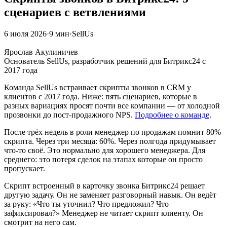
сценариев с ветвлениями
6 июля 2026
·
9 мин
·
SellUs
ЯА
Ярослав Акулиничев
Основатель SellUs, разработчик решений для Битрикс24 с
2017 года
Команда SellUs встраивает скрипты звонков в CRM у
клиентов с 2017 года. Ниже: пять сценариев, которые в
разных вариациях просят почти все компании — от холодной
прозвонки до пост-продажного NPS.
Подробнее о команде
.
После трёх недель в роли менеджер по продажам помнит 80%
скрипта. Через три месяца: 60%. Через полгода придумывает
что-то своё. Это нормально для хорошего менеджера. Для
среднего: это потеря сделок на этапах которые он просто
пропускает.
Скрипт встроенный в карточку звонка Битрикс24 решает
другую задачу. Он не заменяет разговорный навык. Он ведёт
за руку: «Что ты уточнил? Что предложил? Что
зафиксировал?» Менеджер не читает скрипт клиенту. Он
смотрит на него сам.