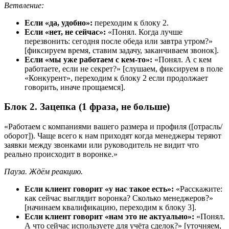
Ветвление:
Если «да, удобно»:
переходим к блоку 2.
Если «нет, не сейчас»:
«Понял. Когда лучше
перезвонить: сегодня после обеда или завтра утром?»
[фиксируем время, ставим задачу, заканчиваем звонок].
Если «мы уже работаем с кем-то»:
«Понял. А с кем
работаете, если не секрет?» [слушаем, фиксируем в поле
«Конкурент», переходим к блоку 2 если продолжает
говорить, иначе прощаемся].
Блок 2. Зацепка (1 фраза, не больше)
«Работаем с компаниями вашего размера и профиля ([отрасль/
оборот]). Чаще всего к нам приходят когда менеджеры теряют
заявки между звонками или руководитель не видит что
реально происходит в воронке.»
Пауза. Ждём реакцию.
Если клиент говорит «у нас такое есть»:
«Расскажите:
как сейчас выглядит воронка? Сколько менеджеров?»
[начинаем квалификацию, переходим к блоку 3].
Если клиент говорит «нам это не актуально»:
«Понял.
А что сейчас используете для учёта сделок?» [уточняем,