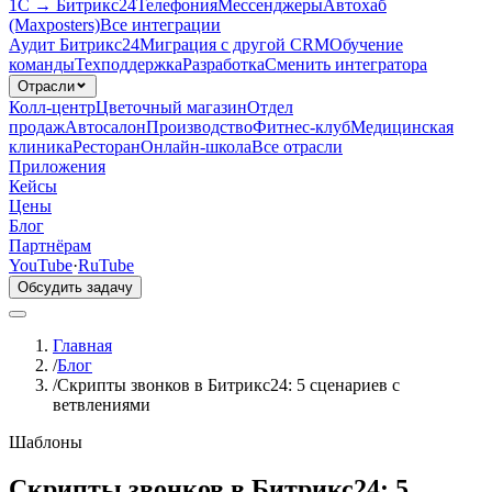
1С → Битрикс24
Телефония
Мессенджеры
Автохаб
(Maxposters)
Все интеграции
Аудит Битрикс24
Миграция с другой CRM
Обучение
команды
Техподдержка
Разработка
Сменить интегратора
Отрасли
Колл-центр
Цветочный магазин
Отдел
продаж
Автосалон
Производство
Фитнес-клуб
Медицинская
клиника
Ресторан
Онлайн-школа
Все отрасли
Приложения
Кейсы
Цены
Блог
Партнёрам
YouTube
·
RuTube
Обсудить задачу
Главная
/
Блог
/
Скрипты звонков в Битрикс24: 5 сценариев с
ветвлениями
Шаблоны
Скрипты звонков в Битрикс24: 5