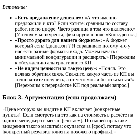
Ветвление:
«Есть предложение дешевле»:
«А что именно
предложили и кто? Если хотите: сравним по составу
работ, не по цифре. Часто разница в том что включено.»
[Уточняем конкурента, фиксируем в поле «Конкурент».]
«Просто дорого для нашего бюджета»:
«А бюджет
который есть: [диапазон]? Я спрашиваю потому что у
нас есть разные форматы входа. Можем начать с
минимальной конфигурации и расширять.» [Переходим
к обсуждению альтернативного КП.]
«Не видим ценности за такую цену»:
«Понял. Это
важная обратная связь. Скажите, какую часть из КП вы
точно хотите получить, а от чего могли бы отказаться?»
[Переходим к переработке КП под реальный запрос.]
Блок 3. Аргументация (если продолжаем)
«Цена которую вы видите в КП включает [конкретные
пункты]. Если смотреть на это как на стоимость в расчёте на
одного менеджера в месяц: [считаем]. По нашей практике
внедрения такого масштаба: окупается за [срок], потому что
[конкретный результат клиента похожего профиля].»