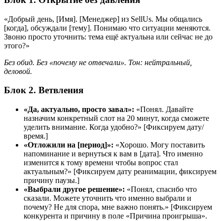
«Добрый день, [Имя]. [Менеджер] из SellUs. Мы общались
[когда], обсуждали [тему]. Понимаю что ситуации меняются.
Звоню просто уточнить: тема ещё актуальна или сейчас не до
этого?»
Без обид. Без «почему не отвечали». Тон: нейтральный,
деловой.
Блок 2. Ветвления
«Да, актуально, просто завал»:
«Понял. Давайте
назначим конкретный слот на 20 минут, когда сможете
уделить внимание. Когда удобно?» [Фиксируем дату/
время.]
«Отложили на [период]»:
«Хорошо. Могу поставить
напоминание и вернуться к вам в [дата]. Что именно
изменится к тому времени чтобы вопрос стал
актуальным?» [Фиксируем дату реанимации, фиксируем
причину паузы.]
«Выбрали другое решение»:
«Понял, спасибо что
сказали. Можете уточнить что именно выбрали и
почему? Не для спора, мне важно понять.» [Фиксируем
конкурента и причину в поле «Причина проигрыша».