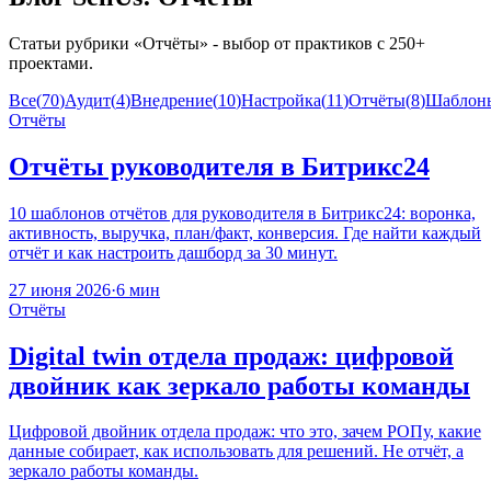
Статьи рубрики «
Отчёты
» - выбор от практиков с 250+
проектами.
Все
(
70
)
Аудит
(
4
)
Внедрение
(
10
)
Настройка
(
11
)
Отчёты
(
8
)
Шаблон
Отчёты
Отчёты руководителя в Битрикс24
10 шаблонов отчётов для руководителя в Битрикс24: воронка,
активность, выручка, план/факт, конверсия. Где найти каждый
отчёт и как настроить дашборд за 30 минут.
27 июня 2026
·
6 мин
Отчёты
Digital twin отдела продаж: цифровой
двойник как зеркало работы команды
Цифровой двойник отдела продаж: что это, зачем РОПу, какие
данные собирает, как использовать для решений. Не отчёт, а
зеркало работы команды.