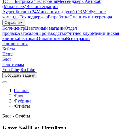
1С → Битрикс24
Телефония
Мессенджеры
Автохаб
(Maxposters)
Все интеграции
Аудит Битрикс24
Миграция с другой CRM
Обучение
команды
Техподдержка
Разработка
Сменить интегратора
Отрасли
Колл-центр
Цветочный магазин
Отдел
продаж
Автосалон
Производство
Фитнес-клуб
Медицинская
клиника
Ресторан
Онлайн-школа
Все отрасли
Приложения
Кейсы
Цены
Блог
Партнёрам
YouTube
·
RuTube
Обсудить задачу
Главная
/
Блог
/
Рубрика
/
Отчёты
Блог -
Отчёты
Блог SellUs:
Отчёты