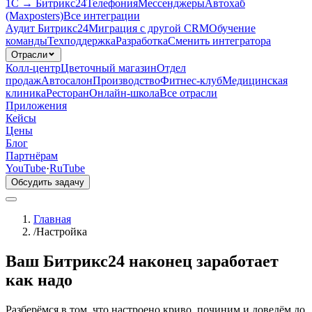
1С → Битрикс24
Телефония
Мессенджеры
Автохаб
(Maxposters)
Все интеграции
Аудит Битрикс24
Миграция с другой CRM
Обучение
команды
Техподдержка
Разработка
Сменить интегратора
Отрасли
Колл-центр
Цветочный магазин
Отдел
продаж
Автосалон
Производство
Фитнес-клуб
Медицинская
клиника
Ресторан
Онлайн-школа
Все отрасли
Приложения
Кейсы
Цены
Блог
Партнёрам
YouTube
·
RuTube
Обсудить задачу
Главная
/
Настройка
Ваш Битрикс24 наконец заработает
как надо
Разберёмся в том, что настроено криво, починим и доведём до