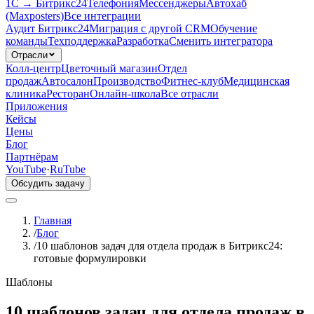
1С → Битрикс24
Телефония
Мессенджеры
Автохаб
(Maxposters)
Все интеграции
Аудит Битрикс24
Миграция с другой CRM
Обучение
команды
Техподдержка
Разработка
Сменить интегратора
Отрасли
Колл-центр
Цветочный магазин
Отдел
продаж
Автосалон
Производство
Фитнес-клуб
Медицинская
клиника
Ресторан
Онлайн-школа
Все отрасли
Приложения
Кейсы
Цены
Блог
Партнёрам
YouTube
·
RuTube
Обсудить задачу
Главная
/
Блог
/
10 шаблонов задач для отдела продаж в Битрикс24:
готовые формулировки
Шаблоны
10 шаблонов задач для отдела продаж в