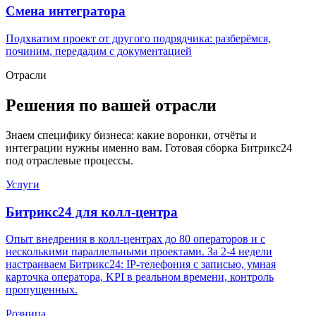
Смена интегратора
Подхватим проект от другого подрядчика: разберёмся,
починим, передадим с документацией
Отрасли
Решения по вашей отрасли
Знаем специфику бизнеса: какие воронки, отчёты и
интеграции нужны именно вам. Готовая сборка Битрикс24
под отраслевые процессы.
Услуги
Битрикс24 для
колл-центра
Опыт внедрения в колл-центрах до 80 операторов и с
несколькими параллельными проектами. За 2-4 недели
настраиваем Битрикс24: IP-телефония с записью, умная
карточка оператора, KPI в реальном времени, контроль
пропущенных.
Розница