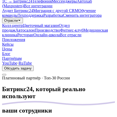
1С → Битрикс24
Телефония
Мессенджеры
Автохаб
(Maxposters)
Все интеграции
Аудит Битрикс24
Миграция с другой CRM
Обучение
команды
Техподдержка
Разработка
Сменить интегратора
Отрасли
Колл-центр
Цветочный магазин
Отдел
продаж
Автосалон
Производство
Фитнес-клуб
Медицинская
клиника
Ресторан
Онлайн-школа
Все отрасли
Приложения
Кейсы
Цены
Блог
Партнёрам
YouTube
·
RuTube
Обсудить задачу
Платиновый партнёр
·
Топ-30 России
Битрикс24, который
реально
используют
ваши сотрудники