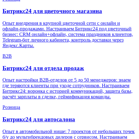
Битрикс24 для
цветочного магазина
Опыт внедрения в крупной цветочной сети с онлайн и
офлайн-продажами. Настраиваем Битрикс24 под цветочный
бизнес: CRM онлайн+офлайн, система праздников клиентов,
Telegram-бот личного кабинета, контроль доставки через
Яндекс.Карты.
B2B
Битрикс24 для
отдела продаж
Опыт настройки B2B-отделов от 5 до 50 менеджеров: знаем
где теряются клиенты при уходе сотрудников. Настраиваем
Битрикс24: воронка с историей коммуникаций, защита базы,
расчёт зарплаты в сделке, геймификация команды.
Розница
Битрикс24 для
автосалона
Опыт в автомобильной нише: 7 проектов от небольших точек
б/у до мультибрендовых дилеров с сервисом. Настраиваем