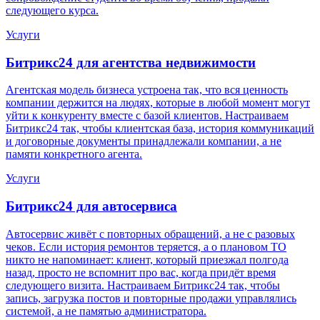
следующего курса.
Услуги
Битрикс24 для
агентства недвижимости
Агентская модель бизнеса устроена так, что вся ценность
компании держится на людях, которые в любой момент могут
уйти к конкуренту вместе с базой клиентов. Настраиваем
Битрикс24 так, чтобы клиентская база, история коммуникаций
и договорные документы принадлежали компании, а не
памяти конкретного агента.
Услуги
Битрикс24 для
автосервиса
Автосервис живёт с повторных обращений, а не с разовых
чеков. Если история ремонтов теряется, а о плановом ТО
никто не напоминает: клиент, который приезжал полгода
назад, просто не вспомнит про вас, когда придёт время
следующего визита. Настраиваем Битрикс24 так, чтобы
запись, загрузка постов и повторные продажи управлялись
системой, а не памятью администратора.