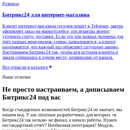
Розница
Битрикс24 для
интернет-магазина
Клиент интернет-магазина сегодня пишет в Telegram, завтра
оформляет заказ на маркетплейсе, послезавтра звонит
уточнить статус доставки. Если это три разных человека для
трёх разных менеджеров: сервис разваливается, а клиент
раздражается, что каждый раз объясняет ситуацию заново.
Настраиваем Битрикс24 так, чтобы вся история клиента и
заказа собиралась в одном месте, независимо от канала.
Все отрасли в каталоге
Наше отличие
Не просто настраиваем, а
дописываем
Битрикс24 под вас
Когда стандартных возможностей Битрикс24 не хватает, мы
пишем код. У нас штатные разработчики, для которых «в
Битрикс24 так нельзя» не финал, а начало работы. Нужен
нестандартный отчёт? Необычная интеграция? Модуль,