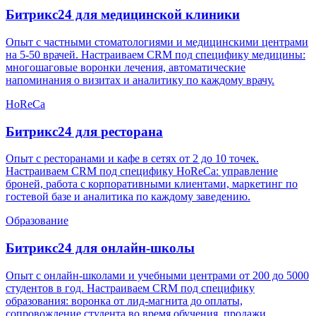
Битрикс24 для
медицинской клиники
Опыт с частными стоматологиями и медицинскими центрами
на 5-50 врачей. Настраиваем CRM под специфику медицины:
многошаговые воронки лечения, автоматические
напоминания о визитах и аналитику по каждому врачу.
HoReCa
Битрикс24 для
ресторана
Опыт с ресторанами и кафе в сетях от 2 до 10 точек.
Настраиваем CRM под специфику HoReCa: управление
броней, работа с корпоративными клиентами, маркетинг по
гостевой базе и аналитика по каждому заведению.
Образование
Битрикс24 для
онлайн-школы
Опыт с онлайн-школами и учебными центрами от 200 до 5000
студентов в год. Настраиваем CRM под специфику
образования: воронка от лид-магнита до оплаты,
сопровождение студента во время обучения, продажи