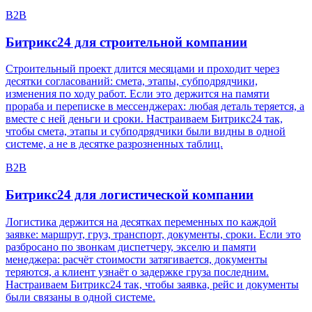
B2B
Битрикс24 для
строительной компании
Строительный проект длится месяцами и проходит через
десятки согласований: смета, этапы, субподрядчики,
изменения по ходу работ. Если это держится на памяти
прораба и переписке в мессенджерах: любая деталь теряется, а
вместе с ней деньги и сроки. Настраиваем Битрикс24 так,
чтобы смета, этапы и субподрядчики были видны в одной
системе, а не в десятке разрозненных таблиц.
B2B
Битрикс24 для
логистической компании
Логистика держится на десятках переменных по каждой
заявке: маршрут, груз, транспорт, документы, сроки. Если это
разбросано по звонкам диспетчеру, экселю и памяти
менеджера: расчёт стоимости затягивается, документы
теряются, а клиент узнаёт о задержке груза последним.
Настраиваем Битрикс24 так, чтобы заявка, рейс и документы
были связаны в одной системе.