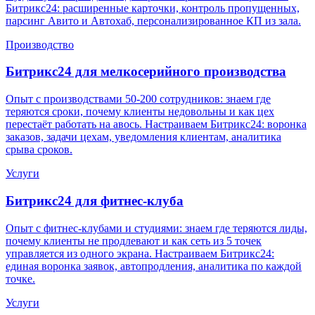
Битрикс24: расширенные карточки, контроль пропущенных,
парсинг Авито и Автохаб, персонализированное КП из зала.
Производство
Битрикс24 для
мелкосерийного производства
Опыт с производствами 50-200 сотрудников: знаем где
теряются сроки, почему клиенты недовольны и как цех
перестаёт работать на авось. Настраиваем Битрикс24: воронка
заказов, задачи цехам, уведомления клиентам, аналитика
срыва сроков.
Услуги
Битрикс24 для
фитнес-клуба
Опыт с фитнес-клубами и студиями: знаем где теряются лиды,
почему клиенты не продлевают и как сеть из 5 точек
управляется из одного экрана. Настраиваем Битрикс24:
единая воронка заявок, автопродления, аналитика по каждой
точке.
Услуги