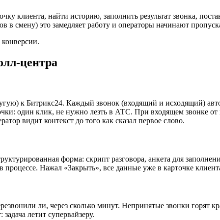
ку клиента, найти историю, заполнить результат звонка, постав
в в смену) это замедляет работу и операторы начинают пропускат
 конверсии.
олл-центра
ую) к Битрикс24. Каждый звонок (входящий и исходящий) автом
точки: один клик, не нужно лезть в АТС. При входящем звонке о
атор видит контекст до того как сказал первое слово.
уктурированная форма: скрипт разговора, анкета для заполнения
в процессе. Нажал «Закрыть», все данные уже в карточке клиента
перезвонили ли, через сколько минут. Непринятые звонки горят 
 задача летит супервайзеру.