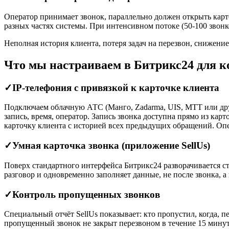
Оператор принимает звонок, параллельно должен открыть карточ
разных частях системы. При интенсивном потоке (50-100 звонко
Неполная история клиента, потеря задач на перезвон, снижение
Что мы настраиваем в Битрикс24 для к
✓
IP-телефония с привязкой к карточке клиента
Подключаем облачную АТС (Манго, Zadarma, UIS, МТТ или друг
запись, время, оператор. Запись звонка доступна прямо из кар
карточку клиента с историей всех предыдущих обращений. Опер
✓
Умная карточка звонка (приложение SellUs)
Поверх стандартного интерфейса Битрикс24 разворачивается стр
разговор и одновременно заполняет данные, не после звонка, а 
✓
Контроль пропущенных звонков
Специальный отчёт SellUs показывает: кто пропустил, когда, 
пропущенный звонок не закрыт перезвоном в течение 15 минут: