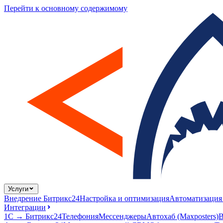
Перейти к основному содержимому
Услуги
Внедрение Битрикс24
Настройка и оптимизация
Автоматизация
Интеграции
1С → Битрикс24
Телефония
Мессенджеры
Автохаб (Maxposters)
В