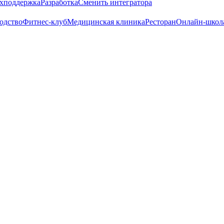
хподдержка
Разработка
Сменить интегратора
одство
Фитнес-клуб
Медицинская клиника
Ресторан
Онлайн-школ