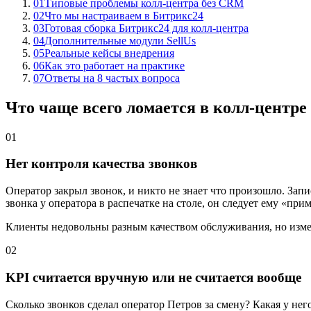
01
Типовые проблемы колл-центра без CRM
02
Что мы настраиваем в Битрикс24
03
Готовая сборка Битрикс24 для колл-центра
04
Дополнительные модули SellUs
05
Реальные кейсы внедрения
06
Как это работает на практике
07
Ответы на 8 частых вопроса
Что чаще всего ломается в колл-центр
01
Нет контроля качества звонков
Оператор закрыл звонок, и никто не знает что произошло. Запис
звонка у оператора в распечатке на столе, он следует ему «при
Клиенты недовольны разным качеством обслуживания, но изме
02
KPI считается вручную или не считается вообще
Сколько звонков сделал оператор Петров за смену? Какая у не