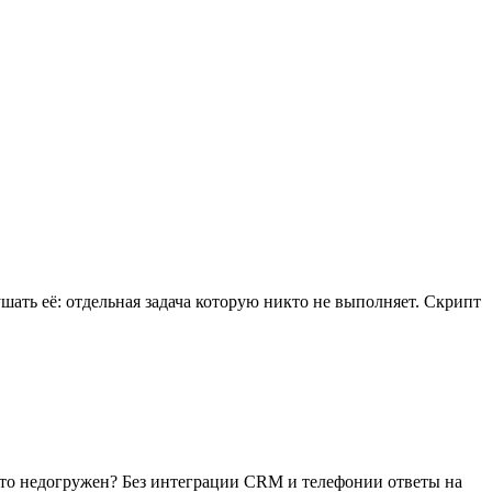
ушать её: отдельная задача которую никто не выполняет. Скрипт
 кто недогружен? Без интеграции CRM и телефонии ответы на