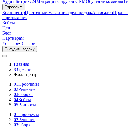
Аудит Битрикс24
Миграция с другой CRM
Обучение команды
Те
Отрасли
Колл-центр
Цветочный магазин
Отдел продаж
Автосалон
Произв
Приложения
Кейсы
Цены
Блог
Партнёрам
YouTube
·
RuTube
Обсудить задачу
Главная
/
Отрасли
/
Колл-центр
01
Проблемы
02
Решение
03
Сборка
04
Кейсы
05
Вопросы
01
Проблемы
02
Решение
03
Сборка