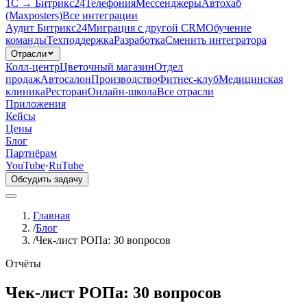
1С → Битрикс24
Телефония
Мессенджеры
Автохаб
(Maxposters)
Все интеграции
Аудит Битрикс24
Миграция с другой CRM
Обучение
команды
Техподдержка
Разработка
Сменить интегратора
Отрасли
Колл-центр
Цветочный магазин
Отдел
продаж
Автосалон
Производство
Фитнес-клуб
Медицинская
клиника
Ресторан
Онлайн-школа
Все отрасли
Приложения
Кейсы
Цены
Блог
Партнёрам
YouTube
·
RuTube
Обсудить задачу
Главная
/
Блог
/
Чек-лист РОПа: 30 вопросов
Отчёты
Чек-лист РОПа: 30 вопросов