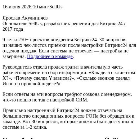
16 июня 2026
·
10 мин
·
SellUs
ЯА
Ярослав Акулиничев
Основатель SellUs, разработчик решений для Битрикс24 с
2017 года
9 лет и 250+ проектов внедрения Битрикс24. 30 вопросов —
из наших чек-листов приёмки после настройки Битрикс24 для
отделов продаж. Если система не отвечает — настройка не
завершена.
Подробнее о команде
.
Руководитель отдела продаж тратит значительную часть
рабочего времени на сбор информации. «Как дела с клиентом
X?», «Почему сделка Y зависла?», «Сколько звонков сделал
Иван на прошлой неделе?»
Если ответы на эти вопросы требуют созвона с менеджером,
что-то пошло не так с настройкой CRM.
Правильно настроенный Битрикс24 должен отвечать на
большинство операционных вопросов РОПа без обращения к
команде. Вот 30 вопросов, которые должны быть доступны в
системе за 1-2 клика.