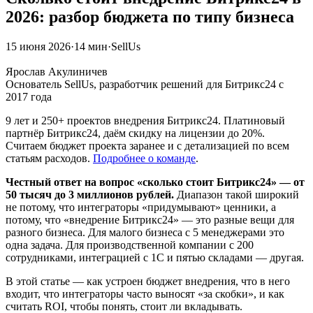
2026: разбор бюджета по типу бизнеса
15 июня 2026
·
14 мин
·
SellUs
ЯА
Ярослав Акулиничев
Основатель SellUs, разработчик решений для Битрикс24 с
2017 года
9 лет и 250+ проектов внедрения Битрикс24. Платиновый
партнёр Битрикс24, даём скидку на лицензии до 20%.
Считаем бюджет проекта заранее и с детализацией по всем
статьям расходов.
Подробнее о команде
.
Честный ответ на вопрос «сколько стоит Битрикс24» — от
50 тысяч до 3 миллионов рублей.
Диапазон такой широкий
не потому, что интеграторы «придумывают» ценники, а
потому, что «внедрение Битрикс24» — это разные вещи для
разного бизнеса. Для малого бизнеса с 5 менеджерами это
одна задача. Для производственной компании с 200
сотрудниками, интеграцией с 1С и пятью складами — другая.
В этой статье — как устроен бюджет внедрения, что в него
входит, что интеграторы часто выносят «за скобки», и как
считать ROI, чтобы понять, стоит ли вкладывать.