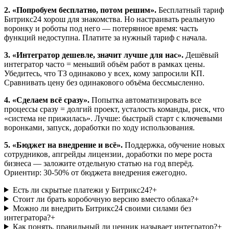
2. «Попробуем бесплатно, потом решим».
Бесплатный тариф
Битрикс24 хорош для знакомства. Но настраивать реальную
воронку и роботы под него — потерянное время: часть
функций недоступна. Платите за нужный тариф с начала.
3. «Интегратор дешевле, значит лучше для нас».
Дешёвый
интегратор часто = меньший объём работ в рамках цены.
Убедитесь, что ТЗ одинаково у всех, кому запросили КП.
Сравнивать цену без одинакового объёма бессмысленно.
4. «Сделаем всё сразу».
Попытка автоматизировать все
процессы сразу = долгий проект, усталость команды, риск, что
«система не прижилась». Лучше: быстрый старт с ключевыми
воронками, запуск, доработки по ходу использования.
5. «Бюджет на внедрение и всё».
Поддержка, обучение новых
сотрудников, апгрейды лицензии, доработки по мере роста
бизнеса — заложите отдельную статью на год вперёд.
Ориентир: 30-50% от бюджета внедрения ежегодно.
Есть ли скрытые платежи у Битрикс24?
+
Стоит ли брать коробочную версию вместо облака?
+
Можно ли внедрить Битрикс24 своими силами без
интегратора?
+
Как понять, правильный ли ценник называет интегратор?
+