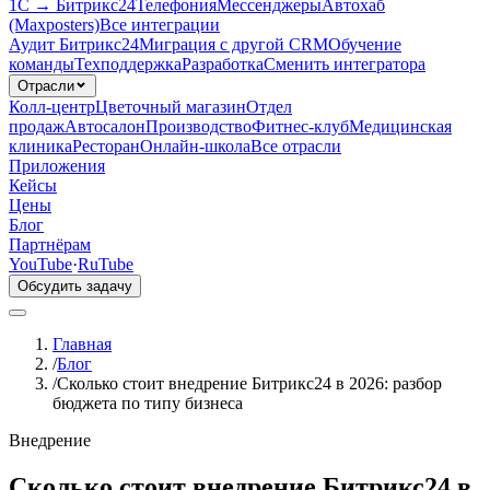
1С → Битрикс24
Телефония
Мессенджеры
Автохаб
(Maxposters)
Все интеграции
Аудит Битрикс24
Миграция с другой CRM
Обучение
команды
Техподдержка
Разработка
Сменить интегратора
Отрасли
Колл-центр
Цветочный магазин
Отдел
продаж
Автосалон
Производство
Фитнес-клуб
Медицинская
клиника
Ресторан
Онлайн-школа
Все отрасли
Приложения
Кейсы
Цены
Блог
Партнёрам
YouTube
·
RuTube
Обсудить задачу
Главная
/
Блог
/
Сколько стоит внедрение Битрикс24 в 2026: разбор
бюджета по типу бизнеса
Внедрение
Сколько стоит внедрение Битрикс24 в