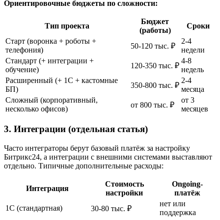
Ориентировочные бюджеты по сложности:
Бюджет
Тип проекта
Сроки
(работы)
Старт (воронка + роботы +
2-4
50-120 тыс. ₽
телефония)
недели
Стандарт (+ интеграции +
4-8
120-350 тыс. ₽
обучение)
недель
Расширенный (+ 1С + кастомные
2-4
350-800 тыс. ₽
БП)
месяца
Сложный (корпоративный,
от 3
от 800 тыс. ₽
несколько офисов)
месяцев
3. Интеграции (отдельная статья)
Часто интеграторы берут базовый платёж за настройку
Битрикс24, а интеграции с внешними системами выставляют
отдельно. Типичные дополнительные расходы:
Стоимость
Ongoing-
Интеграция
настройки
платёж
нет или
1С (стандартная)
30-80 тыс. ₽
поддержка