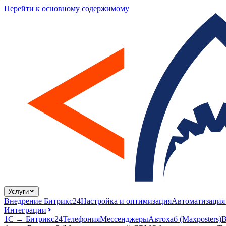
Перейти к основному содержимому
Услуги
Внедрение Битрикс24
Настройка и оптимизация
Автоматизация
Интеграции
1С → Битрикс24
Телефония
Мессенджеры
Автохаб (Maxposters)
В