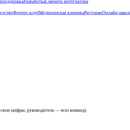
хподдержка
Разработка
Сменить интегратора
одство
Фитнес-клуб
Медицинская клиника
Ресторан
Онлайн-школ
 свои цифры, руководитель — всю команду.