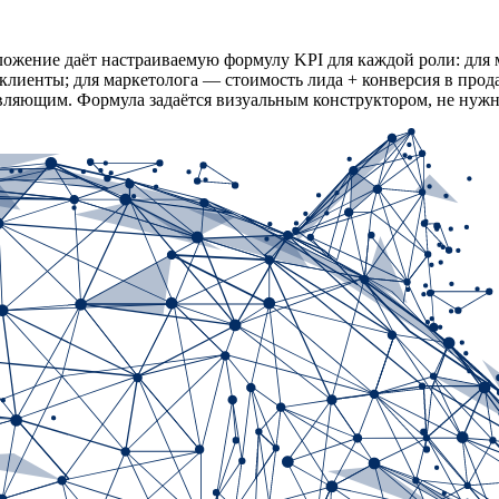
ложение даёт настраиваемую формулу KPI для каждой роли: для
лиенты; для маркетолога — стоимость лида + конверсия в прод
авляющим. Формула задаётся визуальным конструктором, не нужн