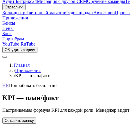
Аудит Битрикс24
Миграция с другой CRM
Обучение команды
Те
Отрасли
Колл-центр
Цветочный магазин
Отдел продаж
Автосалон
Произв
Приложения
Кейсы
Цены
Блог
Партнёрам
YouTube
·
RuTube
Обсудить задачу
Главная
/
Приложения
/
KPI — план/факт
HR
Попробовать бесплатно
KPI — план/факт
Настраиваемая формула KPI для каждой роли. Менеджер видит
Оставить заявку