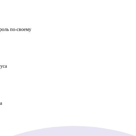
роль по-своему
нуса
а