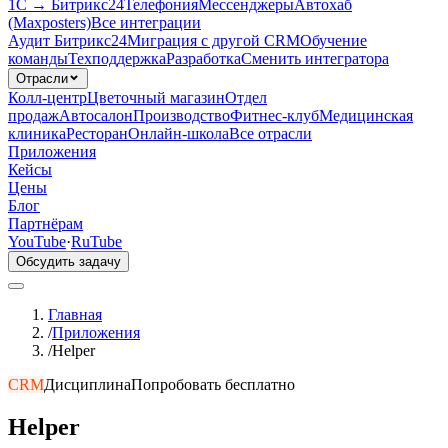
1С → Битрикс24
Телефония
Мессенджеры
Автохаб
(Maxposters)
Все интеграции
Аудит Битрикс24
Миграция с другой CRM
Обучение
команды
Техподдержка
Разработка
Сменить интегратора
Отрасли
Колл-центр
Цветочный магазин
Отдел
продаж
Автосалон
Производство
Фитнес-клуб
Медицинская
клиника
Ресторан
Онлайн-школа
Все отрасли
Приложения
Кейсы
Цены
Блог
Партнёрам
YouTube
·
RuTube
Обсудить задачу
Главная
/
Приложения
/
Helper
CRM
Дисциплина
Попробовать бесплатно
Helper