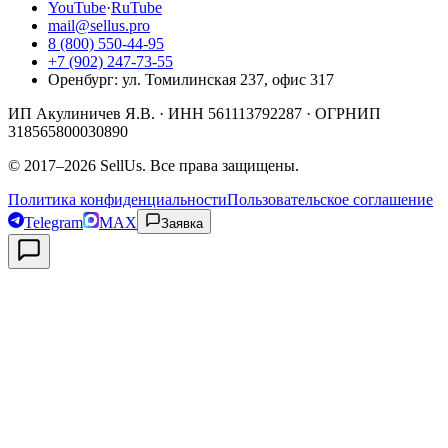
YouTube
·
RuTube
mail@sellus.pro
8 (800) 550-44-95
+7 (902) 247-73-55
Оренбург
:
ул. Томилинская 237, офис 317
ИП Акулиничев Я.В.
· ИНН
561113792287
· ОГРНИП
318565800030890
©
2017
–
2026
SellUs
. Все права защищены.
Политика конфиденциальности
Пользовательское соглашение
Telegram
MAX
Заявка