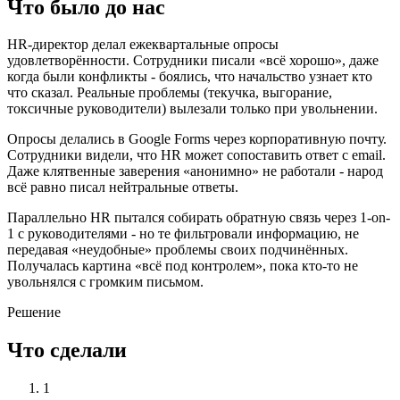
Что было до нас
HR-директор делал ежеквартальные опросы
удовлетворённости. Сотрудники писали «всё хорошо», даже
когда были конфликты - боялись, что начальство узнает кто
что сказал. Реальные проблемы (текучка, выгорание,
токсичные руководители) вылезали только при увольнении.
Опросы делались в Google Forms через корпоративную почту.
Сотрудники видели, что HR может сопоставить ответ с email.
Даже клятвенные заверения «анонимно» не работали - народ
всё равно писал нейтральные ответы.
Параллельно HR пытался собирать обратную связь через 1-on-
1 с руководителями - но те фильтровали информацию, не
передавая «неудобные» проблемы своих подчинённых.
Получалась картина «всё под контролем», пока кто-то не
увольнялся с громким письмом.
Решение
Что сделали
1