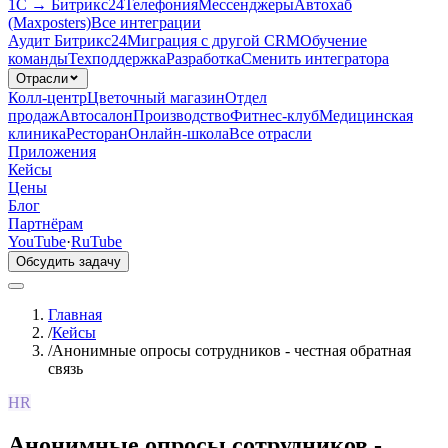
1С → Битрикс24
Телефония
Мессенджеры
Автохаб
(Maxposters)
Все интеграции
Аудит Битрикс24
Миграция с другой CRM
Обучение
команды
Техподдержка
Разработка
Сменить интегратора
Отрасли
Колл-центр
Цветочный магазин
Отдел
продаж
Автосалон
Производство
Фитнес-клуб
Медицинская
клиника
Ресторан
Онлайн-школа
Все отрасли
Приложения
Кейсы
Цены
Блог
Партнёрам
YouTube
·
RuTube
Обсудить задачу
Главная
/
Кейсы
/
Анонимные опросы сотрудников - честная обратная
связь
HR
Анонимные опросы сотрудников -