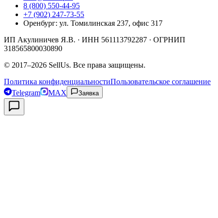
8 (800) 550-44-95
+7 (902) 247-73-55
Оренбург
:
ул. Томилинская 237, офис 317
ИП Акулиничев Я.В.
· ИНН
561113792287
· ОГРНИП
318565800030890
©
2017
–
2026
SellUs
. Все права защищены.
Политика конфиденциальности
Пользовательское соглашение
Telegram
MAX
Заявка