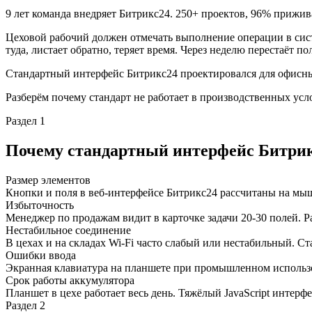
9 лет команда внедряет Битрикс24. 250+ проектов, 96% прижив
Цеховой рабочий должен отмечать выполнение операции в сист
туда, листает обратно, теряет время. Через неделю перестаёт по
Стандартный интерфейс Битрикс24 проектировался для офисных
Разберём почему стандарт не работает в производственных усло
Раздел 1
Почему стандартный интерфейс Битрикс
Размер элементов
Кнопки и поля в веб-интерфейсе Битрикс24 рассчитаны на мыш
Избыточность
Менеджер по продажам видит в карточке задачи 20-30 полей. Ра
Нестабильное соединение
В цехах и на складах Wi-Fi часто слабый или нестабильный. 
Ошибки ввода
Экранная клавиатура на планшете при промышленном использо
Срок работы аккумулятора
Планшет в цехе работает весь день. Тяжёлый JavaScript интерф
Раздел 2