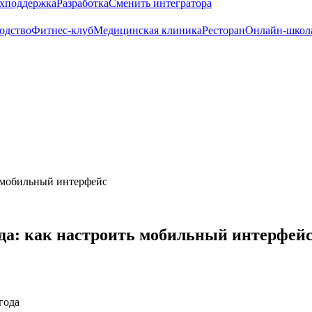
хподдержка
Разработка
Сменить интегратора
одство
Фитнес-клуб
Медицинская клиника
Ресторан
Онлайн-школ
ь мобильный интерфейс
да: как настроить мобильный интерфей
года