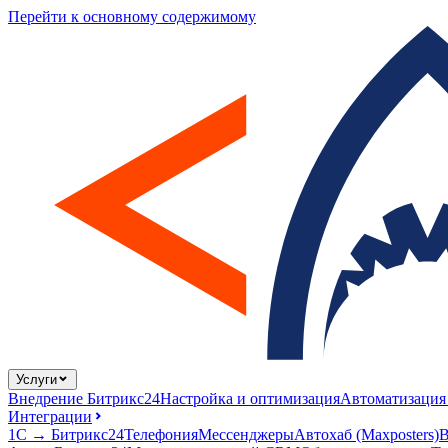
Перейти к основному содержимому
Услуги
Внедрение Битрикс24
Настройка и оптимизация
Автоматизация
Интеграции
1С → Битрикс24
Телефония
Мессенджеры
Автохаб (Maxposters)
В