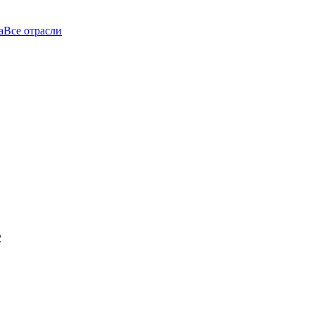
а
Все отрасли
с