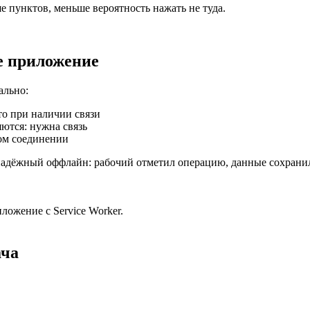
е пунктов, меньше вероятность нажать не туда.
е приложение
ально:
то при наличии связи
ются: нужна связь
ом соединении
надёжный оффлайн: рабочий отметил операцию, данные сохранили
ожение с Service Worker.
ача