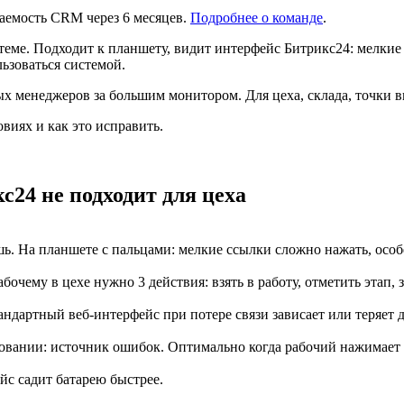
аемость CRM через 6 месяцев.
Подробнее о команде
.
еме. Подходит к планшету, видит интерфейс Битрикс24: мелкие
льзоваться системой.
 менеджеров за большим монитором. Для цеха, склада, точки в
виях и как это исправить.
24 не подходит для цеха
ь. На планшете с пальцами: мелкие ссылки сложно нажать, особ
бочему в цехе нужно 3 действия: взять в работу, отметить этап,
Стандартный веб-интерфейс при потере связи зависает или теря
вании: источник ошибок. Оптимально когда рабочий нажимает к
ейс садит батарею быстрее.