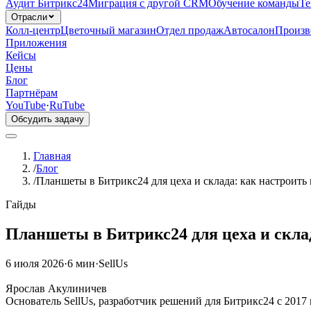
Аудит Битрикс24
Миграция с другой CRM
Обучение команды
Те
Отрасли
Колл-центр
Цветочный магазин
Отдел продаж
Автосалон
Произв
Приложения
Кейсы
Цены
Блог
Партнёрам
YouTube
·
RuTube
Обсудить задачу
Главная
/
Блог
/
Планшеты в Битрикс24 для цеха и склада: как настроит
Гайды
Планшеты в Битрикс24 для цеха и скла
6 июля 2026
·
6 мин
·
SellUs
ЯА
Ярослав Акулиничев
Основатель SellUs, разработчик решений для Битрикс24 с 2017 