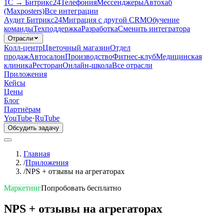
1С → Битрикс24
Телефония
Мессенджеры
Автохаб
(Maxposters)
Все интеграции
Аудит Битрикс24
Миграция с другой CRM
Обучение
команды
Техподдержка
Разработка
Сменить интегратора
Отрасли
Колл-центр
Цветочный магазин
Отдел
продаж
Автосалон
Производство
Фитнес-клуб
Медицинская
клиника
Ресторан
Онлайн-школа
Все отрасли
Приложения
Кейсы
Цены
Блог
Партнёрам
YouTube
·
RuTube
Обсудить задачу
Главная
/
Приложения
/
NPS + отзывы на агрегаторах
Маркетинг
Попробовать бесплатно
NPS + отзывы на агрегаторах