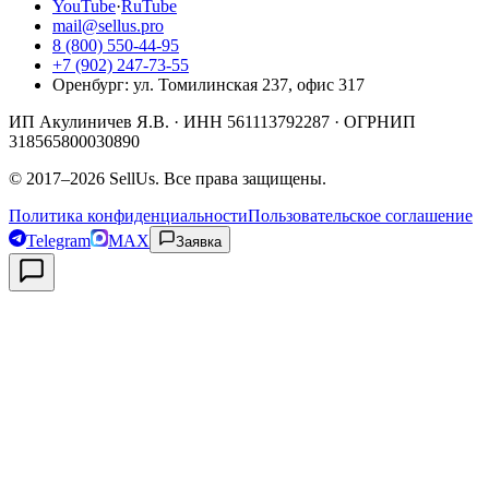
YouTube
·
RuTube
mail@sellus.pro
8 (800) 550-44-95
+7 (902) 247-73-55
Оренбург
:
ул. Томилинская 237, офис 317
ИП Акулиничев Я.В.
· ИНН
561113792287
· ОГРНИП
318565800030890
©
2017
–
2026
SellUs
. Все права защищены.
Политика конфиденциальности
Пользовательское соглашение
Telegram
MAX
Заявка