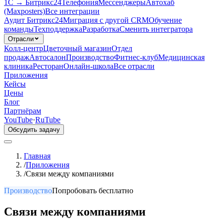
1С → Битрикс24
Телефония
Мессенджеры
Автохаб
(Maxposters)
Все интеграции
Аудит Битрикс24
Миграция с другой CRM
Обучение
команды
Техподдержка
Разработка
Сменить интегратора
Отрасли
Колл-центр
Цветочный магазин
Отдел
продаж
Автосалон
Производство
Фитнес-клуб
Медицинская
клиника
Ресторан
Онлайн-школа
Все отрасли
Приложения
Кейсы
Цены
Блог
Партнёрам
YouTube
·
RuTube
Обсудить задачу
Главная
/
Приложения
/
Связи между компаниями
Производство
Попробовать бесплатно
Связи между компаниями