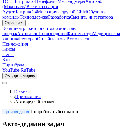
1С → Битрикс24
Телефония
Мессенджеры
Автохаб
(Maxposters)
Все интеграции
Аудит Битрикс24
Миграция с другой CRM
Обучение
команды
Техподдержка
Разработка
Сменить интегратора
Отрасли
Колл-центр
Цветочный магазин
Отдел
продаж
Автосалон
Производство
Фитнес-клуб
Медицинская
клиника
Ресторан
Онлайн-школа
Все отрасли
Приложения
Кейсы
Цены
Блог
Партнёрам
YouTube
·
RuTube
Обсудить задачу
Главная
/
Приложения
/
Авто-дедлайн задач
Производство
Попробовать бесплатно
Авто-дедлайн задач