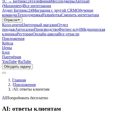
1С → Битрикс24
Телефония
Мессенджеры
Автохаб
(Maxposters)
Все интеграции
Аудит Битрикс24
Миграция с другой CRM
Обучение
команды
Техподдержка
Разработка
Сменить интегратора
Отрасли
Колл-центр
Цветочный магазин
Отдел
продаж
Автосалон
Производство
Фитнес-клуб
Медицинская
клиника
Ресторан
Онлайн-школа
Все отрасли
Приложения
Кейсы
Цены
Блог
Партнёрам
YouTube
·
RuTube
Обсудить задачу
Главная
/
Приложения
/
AI: ответы клиентам
AI
Попробовать бесплатно
AI: ответы клиентам