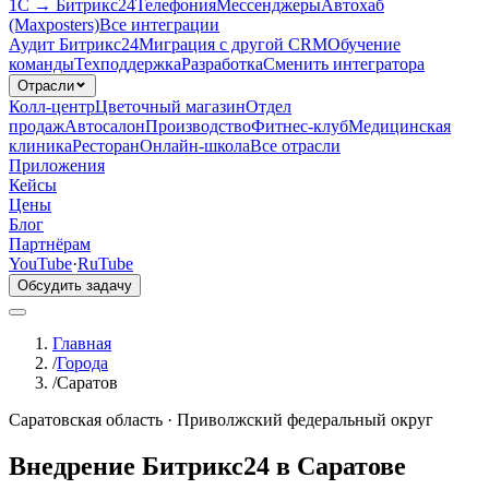
1С → Битрикс24
Телефония
Мессенджеры
Автохаб
(Maxposters)
Все интеграции
Аудит Битрикс24
Миграция с другой CRM
Обучение
команды
Техподдержка
Разработка
Сменить интегратора
Отрасли
Колл-центр
Цветочный магазин
Отдел
продаж
Автосалон
Производство
Фитнес-клуб
Медицинская
клиника
Ресторан
Онлайн-школа
Все отрасли
Приложения
Кейсы
Цены
Блог
Партнёрам
YouTube
·
RuTube
Обсудить задачу
Главная
/
Города
/
Саратов
Саратовская область
·
Приволжский федеральный округ
Внедрение Битрикс24 в Саратове