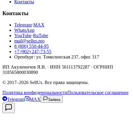
Контакты
Контакты
Telegram
·
MAX
WhatsApp
YouTube
·
RuTube
mail@sellus.pro
8 (800) 550-44-95
+7 (902) 247-73-55
Оренбург
:
ул. Томилинская 237, офис 317
ИП Акулиничев Я.В.
· ИНН
561113792287
· ОГРНИП
318565800030890
©
2017
–
2026
SellUs
. Все права защищены.
Политика конфиденциальности
Пользовательское соглашение
Telegram
MAX
Заявка