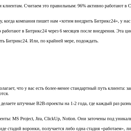
м клиентам. Считаем это правильным: 96% активно работают в C
, когда компания пишет нам «хотим внедрить Битрикс24», у нас 
 работают в Битрикс24 через 6 месяцев после внедрения. Эта ци
ть Битрикс24. Или, по крайней мере, подождать.
гает, что у вас есть более-менее стандартный путь клиента: за
ются.
делаете штучные B2B-проекты на 1-2 года, где каждый раз разны
ты: MS Project, Jira, ClickUp, Notion. Они заточены под уника
иде стадий воронки, получается либо одна стадия «работаем», л