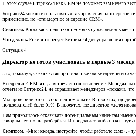
В этом случае Битрикс24 как CRM не поможет: вам нечего вест
Битрикс24 можно использовать для управления партнёрской сеть
применение, не «стандартное внедрение CRM».
Симптом.
Когда вас спрашивают «сколько у вас лидов в месяц»
Что делать.
Если интересует Битрикс24 для управления партнёр
Ситуация
4
Директор не готов участвовать в первые 3 месяца
Это, пожалуй, самая частая причина провала внедрений и сама
Внедрение CRM всегда встречает сопротивление. Менеджеры пр
отчёты из Битрикс24, не спрашивает менеджеров «покажи, что у
Мы проверили это на собственном опыте. В проектах, где дирек
пользователей было 91%. В проектах, где директор «делегиров
Нам приходилось отказывать потенциальным клиентам именно по
говорим честно: не разберётся. И предлагаем либо начать чуть 
Симптом.
«Мне некогда, настройте, чтобы работало само», «пу