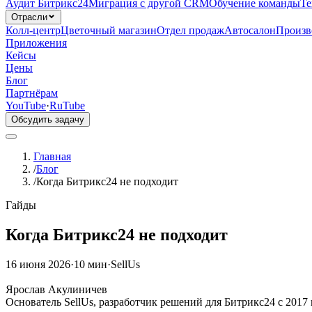
Аудит Битрикс24
Миграция с другой CRM
Обучение команды
Те
Отрасли
Колл-центр
Цветочный магазин
Отдел продаж
Автосалон
Произв
Приложения
Кейсы
Цены
Блог
Партнёрам
YouTube
·
RuTube
Обсудить задачу
Главная
/
Блог
/
Когда Битрикс24 не подходит
Гайды
Когда Битрикс24 не подходит
16 июня 2026
·
10 мин
·
SellUs
ЯА
Ярослав Акулиничев
Основатель SellUs, разработчик решений для Битрикс24 с 2017 