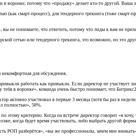
и в воронке, потому что «продажу» делает кто-то другой. Ваша 
ю (как смарт-процесс), для тендерного трекинга (тоже смарт-про
, вы не понимаете, что ответить, потому что лиды к вам не при
ской сетью или тендерного трекинга, это возможно, но это дру
я некомфортная для обсуждения.
ивыкли работать как привыкли. Если директор не участвует лич
 тебя в воронке», команда очень быстро понимает, что Битрикс2
тор активно участвовал в первые 3 месяца (хотя бы раз в неделю
ал полностью», 58%.
 этому критерию. Когда на встрече директор говорит «я хочу, ч
позже, когда будет время участвовать, либо выбрать другой форма
сть РОП разберётся», «вы же профессионалы, зачем мне вникать