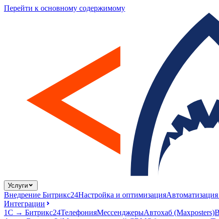
Перейти к основному содержимому
Услуги
Внедрение Битрикс24
Настройка и оптимизация
Автоматизация
Интеграции
1С → Битрикс24
Телефония
Мессенджеры
Автохаб (Maxposters)
В