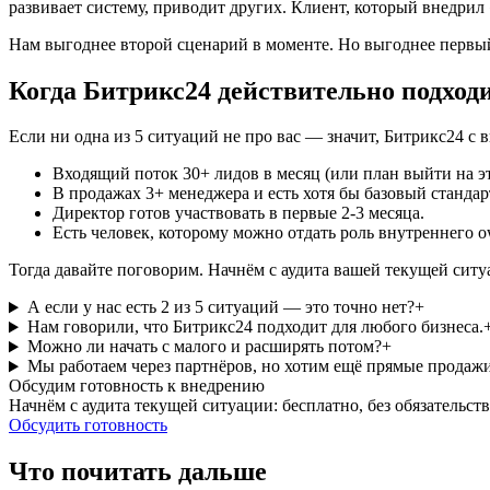
развивает систему, приводит других. Клиент, который внедрил 
Нам выгоднее второй сценарий в моменте. Но выгоднее первый
Когда Битрикс24 действительно подход
Если ни одна из 5 ситуаций не про вас — значит, Битрикс24 с 
Входящий поток 30+ лидов в месяц (или план выйти на эт
В продажах 3+ менеджера и есть хотя бы базовый стандар
Директор готов участвовать в первые 2-3 месяца.
Есть человек, которому можно отдать роль внутреннего ow
Тогда давайте поговорим. Начнём с аудита вашей текущей ситуа
А если у нас есть 2 из 5 ситуаций — это точно нет?
+
Нам говорили, что Битрикс24 подходит для любого бизнеса.
Можно ли начать с малого и расширять потом?
+
Мы работаем через партнёров, но хотим ещё прямые продажи
Обсудим готовность к внедрению
Начнём с аудита текущей ситуации: бесплатно, без обязательст
Обсудить готовность
Что почитать дальше