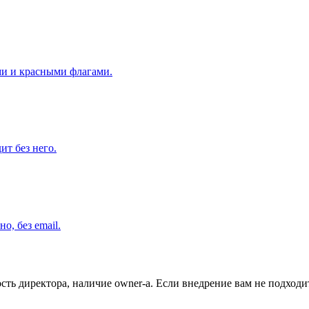
ами и красными флагами.
т без него.
о, без email.
сть директора, наличие owner-а. Если внедрение вам не подходи