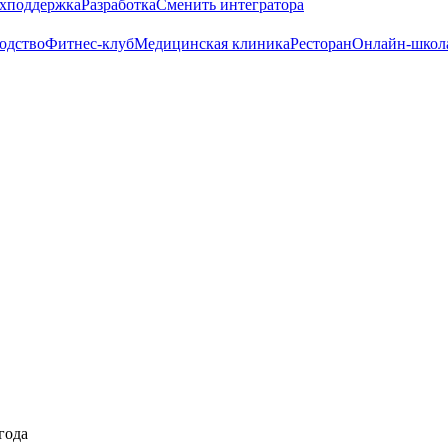
хподдержка
Разработка
Сменить интегратора
одство
Фитнес-клуб
Медицинская клиника
Ресторан
Онлайн-школ
года